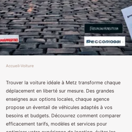
Accueil
›
Voiture
VOITURE
Les meilleures options de
Trouver la voiture idéale à Metz transforme chaque
déplacement en liberté sur mesure. Des grandes
location de voiture à metz pour
enseignes aux options locales, chaque agence
votre voyage
propose un éventail de véhicules adaptés à vos
besoins et budgets. Découvrez comment comparer
Lola
•
30 septembre 2025
•
10 min de lecture
efficacement tarifs, modèles et services pour