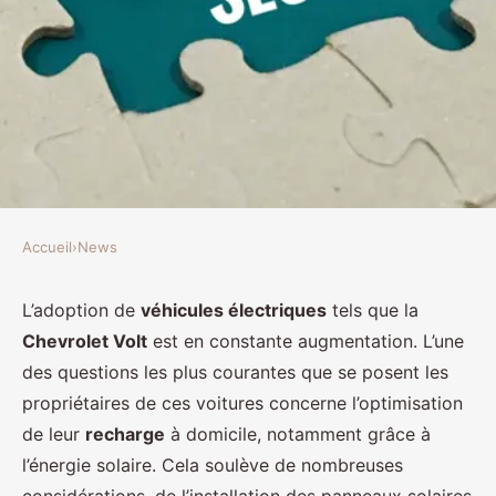
Accueil
›
News
NEWS
Comment optimiser la recharge
L’adoption de
véhicules électriques
tels que la
Chevrolet Volt
est en constante augmentation. L’une
d'une Chevrolet Volt avec des
des questions les plus courantes que se posent les
panneaux solaires domestiques?
propriétaires de ces voitures concerne l’optimisation
de leur
recharge
à domicile, notamment grâce à
Lola
•
8 avril 2024
•
6 min de lecture
l’énergie solaire. Cela soulève de nombreuses