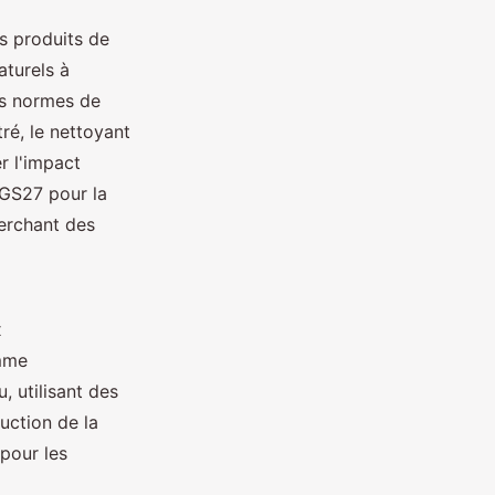
s produits de
turels à
es normes de
ré, le nettoyant
r l'impact
 GS27 pour la
herchant des
x
mme
 utilisant des
duction de la
pour les