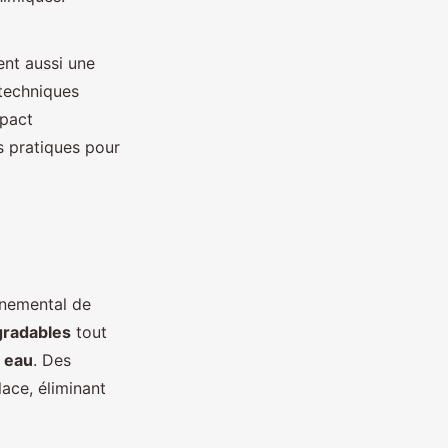
nt aussi une
 techniques
mpact
es pratiques pour
nnemental de
gradables
tout
 eau
. Des
ace, éliminant