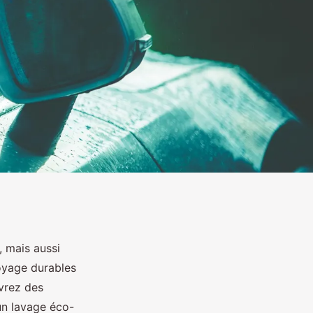
 mais aussi
oyage durables
uvrez des
un lavage éco-