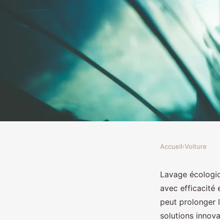
Accueil
›
Voiture
VOITURE
Découvrez les bienfai
Lavage écologiq
avec efficacité
écologique pour votre
peut prolonger l
solutions innova