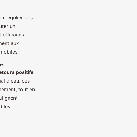
en régulier des
urer un
 efficace à
ment aux
mobiles.
es
etours positifs
al d'eau, ces
nement, tout en
ulignent
bles.