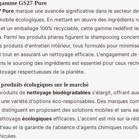
 gamme GS27 Pure
 Pure
marque une avancée significative dans le secteur de
obile écologiques. En mettant en œuvre des ingrédients na
et un emballage 100% recyclable, cette gamme redéfinit l
u
. Parmi les produits phares figurent le shampooing concent
s produits d'entretien intérieur, tous formulés pour minimise
 tout en assurant un nettoyage efficace. L'engagement de
ns le sourcing des ingrédients est essentiel pour ceux rec
ttoyage respectueuses de la planète.
produits écologiques sur le marché
produits de
nettoyage biodégradables
s'élargit, offrant au
une variété d'options éco-responsables. Des marques co
distinguent en proposant des solutions mobiles et sans eau,
nettoyage
écologiques
efficaces. L'accent est mis sur la ré
eau et la garantie de l'absence d'agents chimiques nocifs 
hicules.