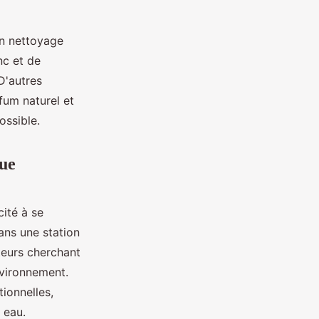
un nettoyage
nc et de
D'autres
fum naturel et
ossible.
que
cité à se
dans une station
teurs cherchant
nvironnement.
ionnelles,
 eau.