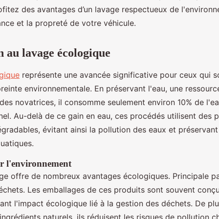
ofitez des avantages d’un lavage respectueux de l'environ
lance et la propreté de votre véhicule.
n au lavage écologique
gique
représente une avancée significative pour ceux qui s
preinte environnementale. En préservant l'eau, une ressourc
es novatrices, il consomme seulement environ 10% de l'eau
nel. Au-delà de ce gain en eau, ces procédés utilisent des 
radables, évitant ainsi la pollution des eaux et préservant 
uatiques.
r l'environnement
ge offre de nombreux avantages écologiques. Principale pa
échets. Les emballages de ces produits sont souvent conçu
ant l'impact écologique lié à la gestion des déchets. De plu
 ingrédients naturels, ils réduisent les risques de pollution 