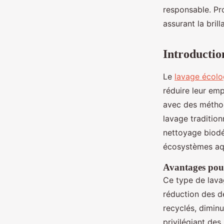
responsable. Pr
Lola
•
16 mars 2025
•
4 min de lecture
assurant la bril
Introductio
Le
lavage écolo
réduire leur em
avec des méthod
lavage tradition
nettoyage biodég
écosystèmes aq
Avantages pou
Ce type de lava
réduction des d
recyclés, diminu
privilégiant des