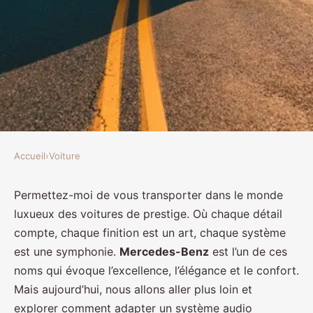
Accueil
›
Voiture
VOITURE
Comment adapter un système
Permettez-moi de vous transporter dans le monde
luxueux des voitures de prestige. Où chaque détail
audio premium pour une
compte, chaque finition est un art, chaque système
Mercedes Classe C Coupé?
est une symphonie.
Mercedes-Benz
est l’un de ces
noms qui évoque l’excellence, l’élégance et le confort.
Lola
•
8 avril 2024
•
4 min de lecture
Mais aujourd’hui, nous allons aller plus loin et
explorer comment adapter un système audio