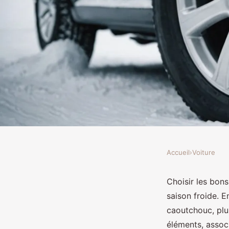
Accueil
›
Voiture
VOITURE
Pneus hiver : retenir 
Choisir les bons
saison froide. 
de ces pièces
caoutchouc, plu
éléments, assoc