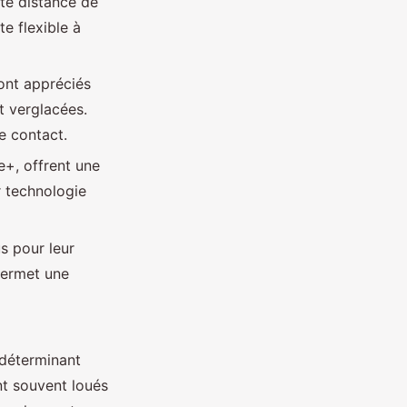
rte distance de
e flexible à
ont appréciés
t verglacées.
e contact.
e+, offrent une
r technologie
s pour leur
permet une
 déterminant
nt souvent loués