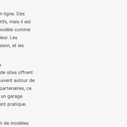
n ligne. Des
fs, mais il est
n modèle comme
eur. Les
ison, et les
e
e sites offrent
uvent autour de
partenaires, ce
r un garage
ent pratique.
et de modèles