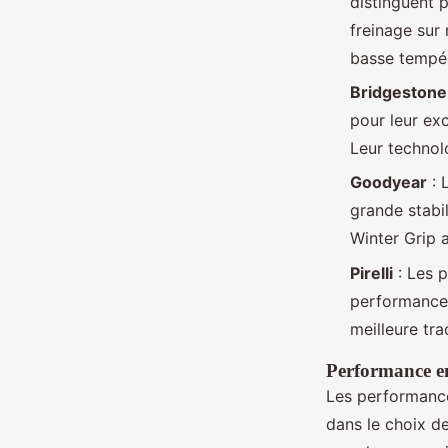
distinguent p
freinage sur
basse tempér
Bridgestone
pour leur exc
Leur technol
Goodyear
: 
grande stabi
Winter Grip a
Pirelli
: Les p
performance 
meilleure tra
Performance en
Les performance
dans le choix d