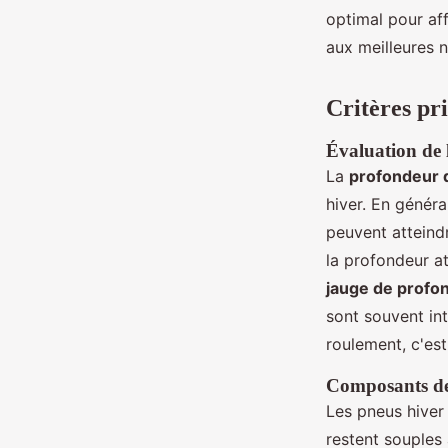
optimal pour af
Lola
•
28 juillet 2024
•
6 min de lecture
aux meilleures 
Critères pr
Évaluation de 
La
profondeur 
hiver. En génér
peuvent atteind
la profondeur at
jauge de profo
sont souvent in
roulement, c'est
Composants de 
Les pneus hiver
restent souples