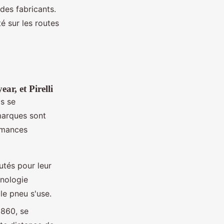
des fabricants.
té sur les routes
r, et Pirelli
s se
 marques sont
rmances
utés pour leur
hnologie
e pneu s'use.
 860, se