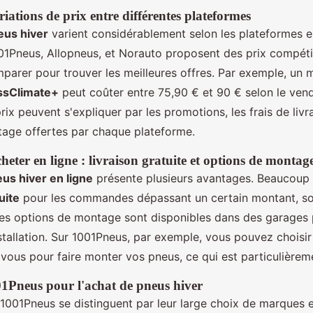
iations de prix entre différentes plateformes
eus hiver
varient considérablement selon les plateformes e
1Pneus, Allopneus, et Norauto proposent des prix compétiti
mparer pour trouver les meilleures offres. Par exemple, u
ssClimate+
peut coûter entre 75,90 € et 90 € selon le vend
rix peuvent s'expliquer par les promotions, les frais de livra
age offertes par chaque plateforme.
eter en ligne : livraison gratuite et options de montag
us hiver en ligne
présente plusieurs avantages. Beaucoup d
uite
pour les commandes dépassant un certain montant, so
des options de montage sont disponibles dans des garages 
installation. Sur 1001Pneus, par exemple, vous pouvez choisi
vous pour faire monter vos pneus, ce qui est particulièrem
01Pneus pour l'achat de pneus hiver
 1001Pneus se distinguent par leur large choix de marques 