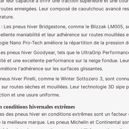
ar leur capacité à offrir une traction supérieure et une cou
 routes enneigées. Leur composé de caoutchouc avancé rest
ature.
: Les pneus hiver Bridgestone, comme le Blizzak LM005, s
ellente maniabilité et leur adhérence sur routes mouillées e
ogie Nano Pro-Tech améliore la répartition de la pression d
Les pneus hiver Goodyear, tels que le UltraGrip Performanc
lité et une excellente performance sur la neige fondue. Leu
méliore l'adhérence sur les surfaces glissantes.
neus hiver Pirelli, comme le Winter Sottozero 3, sont connu
sur routes sèches et mouillées. Leur technologie 3D sipe 
ction et une usure uniforme.
 conditions hivernales extrêmes
s des pneus hiver en conditions extrêmes sont un facteur
e la meilleure marque. Les pneus Michelin et Continental so