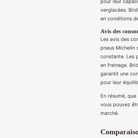
pour leur capaci
verglacées. Bri
en conditions de
Avis des conso
Les avis des co
pneus Michelin 
constante. Les p
en freinage. Br
garantit une con
pour leur équili
En résumé, que v
vous pouvez être
marché.
Comparaison