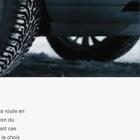
la route en
ion du
ent ces
 le choix