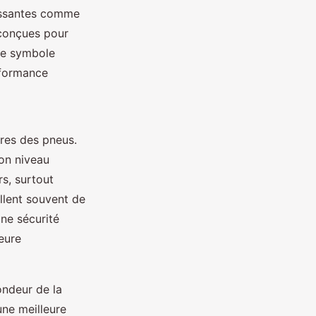
lissantes comme
 conçues pour
 le symbole
rformance
ures des pneus.
son niveau
s, surtout
llent souvent de
une sécurité
eure
ondeur de la
ne meilleure