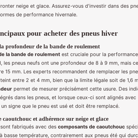
fronter neige et glace. Assurez-vous d'investir dans des p
normes de performance hivernale.
incipaux pour acheter des pneus hiver
la profondeur de la bande de roulement
de la bande de roulement
est cruciale pour la performanc
al, les pneus neufs ont une profondeur de 8 à 9 mm, mais c
re 15 mm. Les experts recommandent de remplacer les pneu
teint entre 2 et 4 mm, bien que la limite légale soit de 1,6 m
ndeur
permet de mesurer précisément cette usure. Des indi
tégrés dans les pneus, et lorsque ceux-ci sont alignés avec
 un signe que le pneu est usé et doit être remplacé.
caoutchouc et adhérence sur neige et glace
 sont fabriqués avec des
composants de caoutchouc
spéci
 à basse température, contrairement aux pneus été qui durc